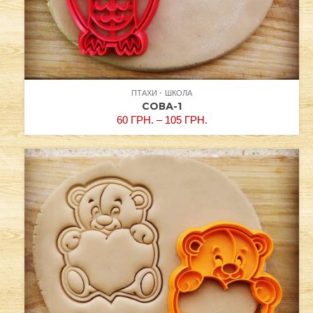
ПТАХИ
ШКОЛА
СОВА-1
60
ГРН.
–
105
ГРН.