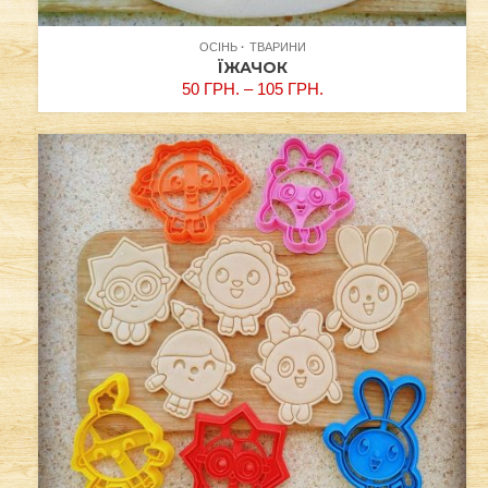
ОСІНЬ
ТВАРИНИ
ЇЖАЧОК
50
ГРН.
–
105
ГРН.