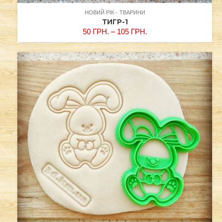
НОВИЙ РІК
ТВАРИНИ
ТИГР-1
50
ГРН.
–
105
ГРН.