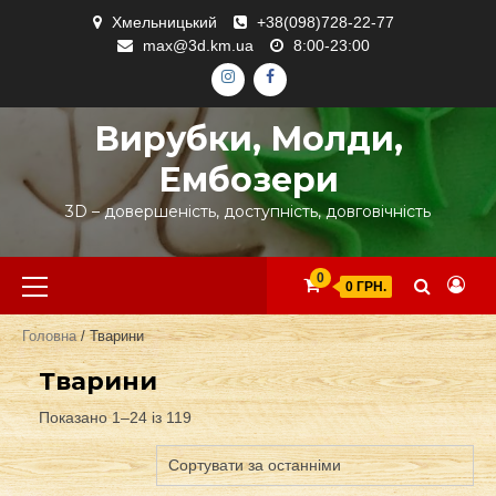
Skip
Хмельницький
+38(098)728-22-77
to
max@3d.km.ua
8:00-23:00
content
ІНСТАГРАМ
ФЕЙСБУК
Вирубки, Молди,
Ембозери
3D – довершеність, доступність, довговічність
Primary
0
0 ГРН.
Menu
Головна
/ Тварини
Тварини
Показано 1–24 із 119