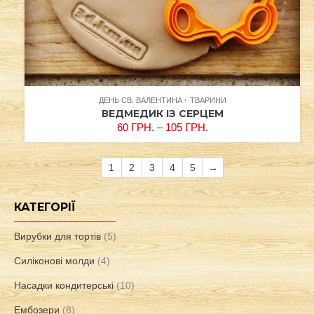
ДЕНЬ СВ. ВАЛЕНТИНА
ТВАРИНИ
ВЕДМЕДИК ІЗ СЕРЦЕМ
60
ГРН.
–
105
ГРН.
1
2
3
4
5
→
КАТЕГОРІЇ
Вирубки для тортів
(5)
Силіконові молди
(4)
Насадки кондитерські
(10)
Ембозери
(8)