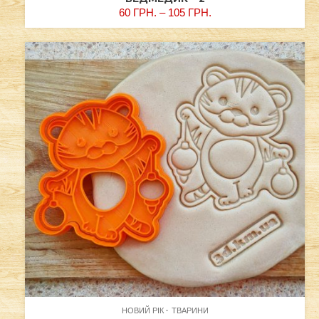
60
ГРН.
–
105
ГРН.
НОВИЙ РІК
ТВАРИНИ