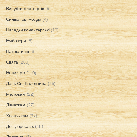
Вирубки для тортів
(5)
Силіконові молди
(4)
Насадки кондитерські
(10)
Ембозери
(8)
Патріотичні
(8)
Свята
(209)
Новий рік
(110)
День Св. Валентина
(35)
Малюкам
(22)
Дівчаткам
(27)
Хлопчикам
(37)
Для дорослих
(18)
Логотипи
(7)