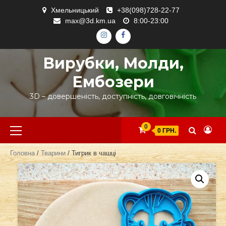
Skip
Хмельницький
+38(098)728-22-77
to
max@3d.km.ua
8:00-23:00
content
ІНСТАГРАМ
ФЕЙСБУК
Вирубки, Молди,
Ембозери
3D – довершеність, доступність, довговічність
Primary
0
0 ГРН.
Menu
Головна
/
Тварини
/ Тигрик в чашці