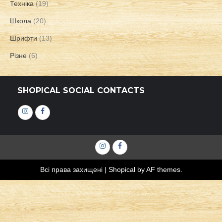
Техніка
(19)
Школа
(20)
Шрифти
(13)
Різне
(6)
SHOPICAL SOCIAL CONTACTS
Інстаграм
Фейсбук
Інстаграм
Фейсбук
Всі права захищені
|
Shopical
by AF themes.