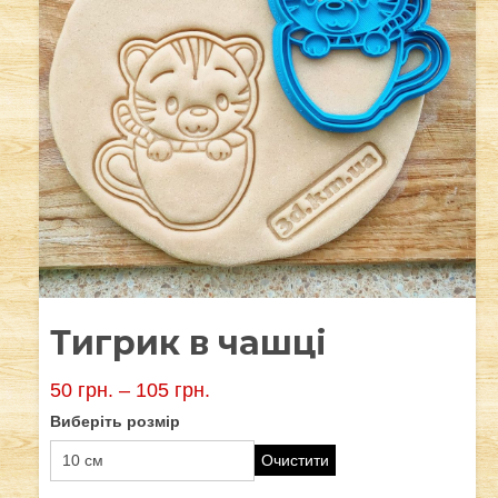
Тигрик в чашці
50
грн.
–
105
грн.
Виберіть розмір
Очистити