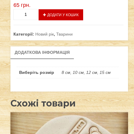
65
грн.
Тигрик
ДОДАТИ У КОШИК
в
чашці
кількість
Категорії:
Новий рік
,
Тварини
ДОДАТКОВА ІНФОРМАЦІЯ
Виберіть розмір
8 см, 10 см, 12 см, 15 см
Схожі товари