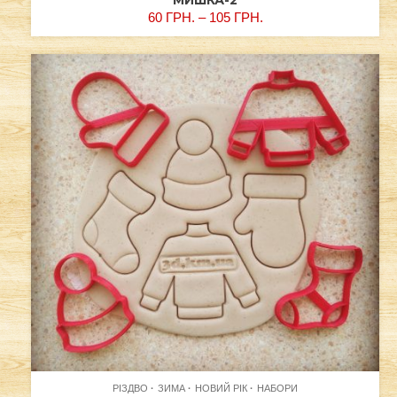
МИШКА-2
60
ГРН.
–
105
ГРН.
РІЗДВО
ЗИМА
НОВИЙ РІК
НАБОРИ