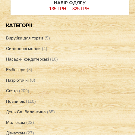
НАБІР ОДЯГУ
135
ГРН.
–
325
ГРН.
КАТЕГОРІЇ
Вирубки для тортів
(5)
Силіконові молди
(4)
Насадки кондитерські
(10)
Ембозери
(8)
Патріотичні
(8)
Свята
(209)
Новий рік
(110)
День Св. Валентина
(35)
Малюкам
(22)
Дівчаткам
(27)