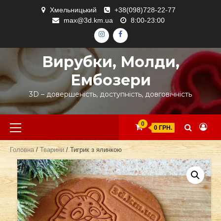
Skip
Хмельницький
+38(098)728-22-77
to
max@3d.km.ua
8:00-23:00
content
ІНСТАГРАМ
ФЕЙСБУК
Вирубки, Молди,
Ембозери
3D – довершеність, доступність, довговічність
Primary
0
0 ГРН.
Menu
Головна
/
Тварини
/ Тигрик з ялинкою