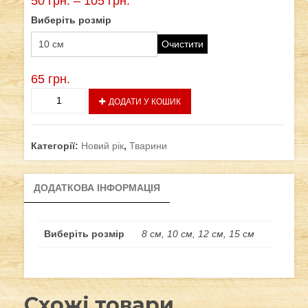
50
грн.
–
105
грн.
Виберіть розмір
Очистити
65
грн.
Тигрик
ДОДАТИ У КОШИК
з
ялинкою
кількість
Категорії:
Новий рік
,
Тварини
ДОДАТКОВА ІНФОРМАЦІЯ
Виберіть розмір
8 см, 10 см, 12 см, 15 см
Схожі товари