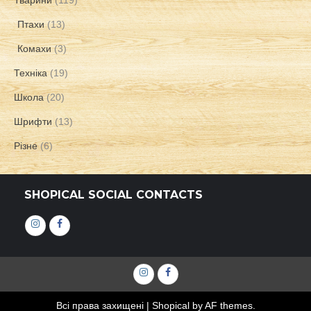
Тварини
(119)
Птахи
(13)
Комахи
(3)
Техніка
(19)
Школа
(20)
Шрифти
(13)
Різне
(6)
SHOPICAL SOCIAL CONTACTS
Інстаграм
Фейсбук
Інстаграм
Фейсбук
Всі права захищені
|
Shopical
by AF themes.