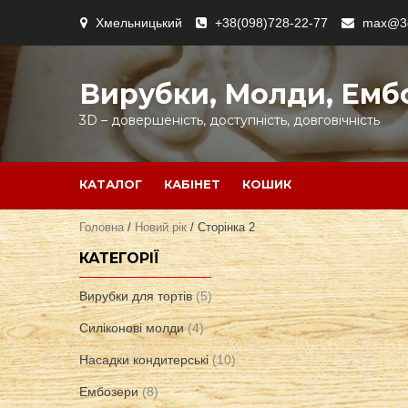
Skip
Хмельницький
+38(098)728-22-77
max@3d
to
content
Вирубки, Молди, Емб
3D – довершеність, доступність, довговічність
КАТАЛОГ
КАБІНЕТ
КОШИК
Головна
/
Новий рік
/ Сторінка 2
КАТЕГОРІЇ
Вирубки для тортів
(5)
Силіконові молди
(4)
Насадки кондитерські
(10)
Ембозери
(8)