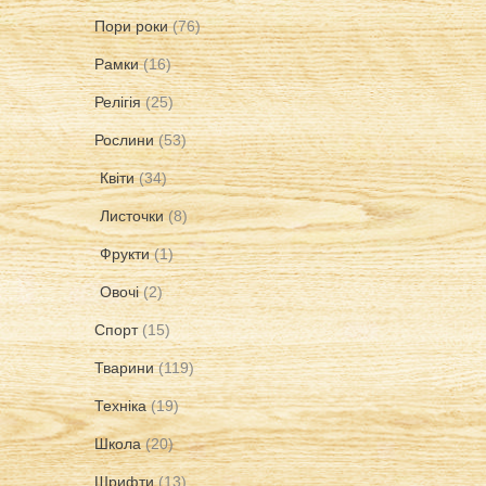
Пори роки
(76)
Рамки
(16)
Релігія
(25)
Рослини
(53)
Квіти
(34)
Листочки
(8)
Фрукти
(1)
Овочі
(2)
Спорт
(15)
Тварини
(119)
Техніка
(19)
Школа
(20)
Шрифти
(13)