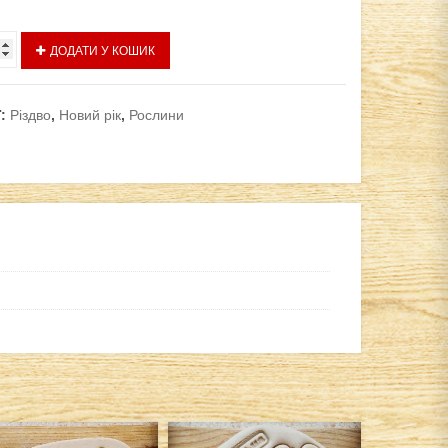
ДОДАТИ У КОШИК
ї:
Різдво
,
Новий рік
,
Рослини