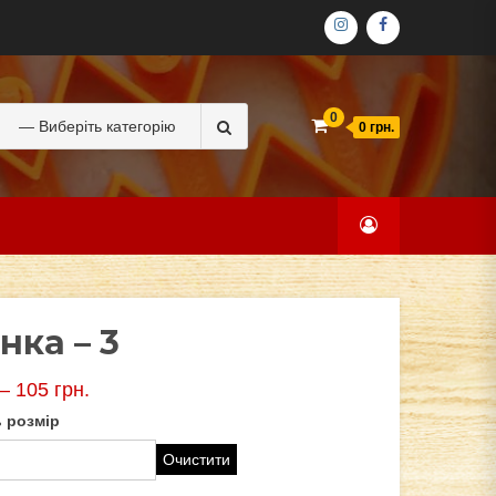
ІНСТАГРАМ
ФЕЙСБУК
Search
0
0 грн.
for:
нка – 3
–
105
грн.
 розмір
Очистити