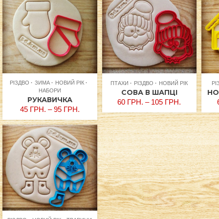
РІЗДВО
ЗИМА
НОВИЙ РІК
ПТАХИ
РІЗДВО
НОВИЙ РІК
РІ
НАБОРИ
СОВА В ШАПЦІ
НО
РУКАВИЧКА
60
ГРН.
–
105
ГРН.
45
ГРН.
–
95
ГРН.