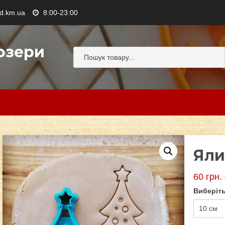
.km.ua
8:00-23:00
озери
Яли
60
грн.
Виберіть