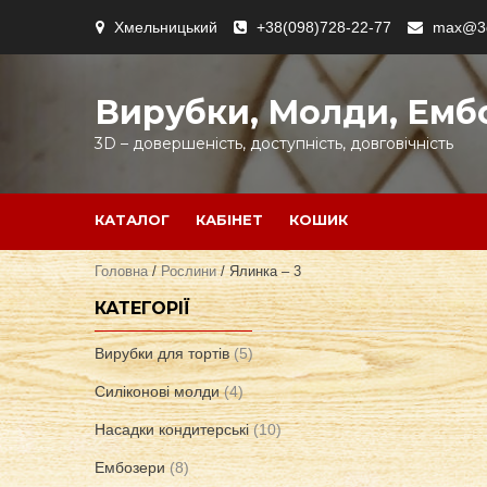
Skip
Хмельницький
+38(098)728-22-77
max@3d
to
content
Вирубки, Молди, Емб
3D – довершеність, доступність, довговічність
КАТАЛОГ
КАБІНЕТ
КОШИК
Головна
/
Рослини
/ Ялинка – 3
КАТЕГОРІЇ
Вирубки для тортів
(5)
Силіконові молди
(4)
Насадки кондитерські
(10)
Ембозери
(8)