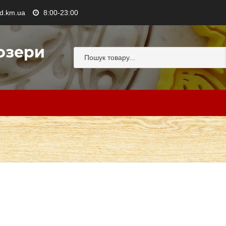
.km.ua
8:00-23:00
озери