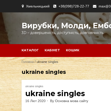
Skip
Хмельницький
+38(098)728-22-77
max@3d
to
content
Вирубки, Молди, Емб
3D – довершеність, доступність, довговічність
КАТАЛОГ
КАБІНЕТ
КОШИК
Головна
/ ukraine singles
ukraine singles
ukraine singles
ukraine singles
16 Лют 2020
By
Основна мова сайту