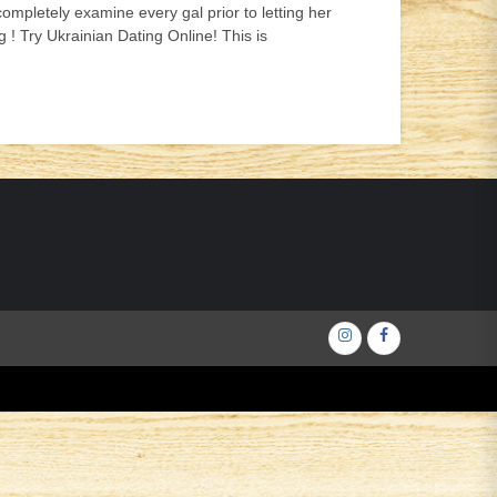
pletely examine every gal prior to letting her
 ! Try Ukrainian Dating Online! This is
Інстаграм
Фейсбук