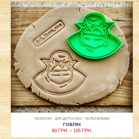
ХЕЛЛОУІН
ДЛЯ ДОРОСЛИХ
МУЛЬТФІЛЬМИ
ГОБЛІН
60
ГРН.
–
105
ГРН.