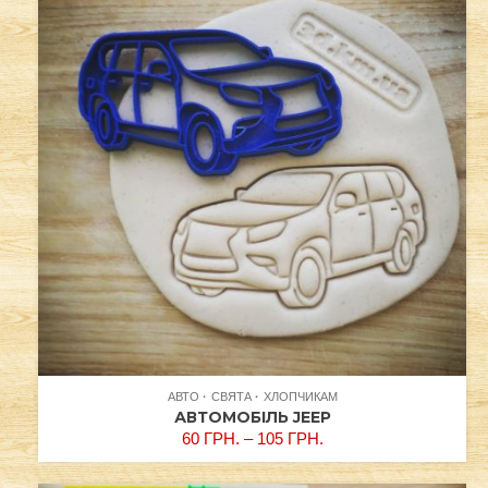
АВТО
СВЯТА
ХЛОПЧИКАМ
АВТОМОБІЛЬ JEEP
60
ГРН.
–
105
ГРН.