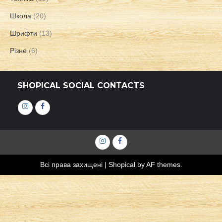
Школа
(20)
Шрифти
(13)
Різне
(6)
SHOPICAL SOCIAL CONTACTS
Інстаграм
Фейсбук
Інстаграм
Фейсбук
Всі права захищені
|
Shopical
by AF themes.