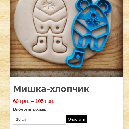
Мишка-хлопчик
60
грн.
–
105
грн.
Виберіть розмір
Очистити