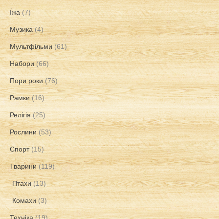
Їжа
(7)
Музика
(4)
Мультфільми
(61)
Набори
(66)
Пори роки
(76)
Рамки
(16)
Релігія
(25)
Рослини
(53)
Спорт
(15)
Тварини
(119)
Птахи
(13)
Комахи
(3)
Техніка
(19)