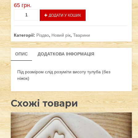
65
грн.
Мишка-
ДОДАТИ У КОШИК
хлопчик
кількість
Категорії:
Різдво
,
Новий рік
,
Тварини
ОПИС
ДОДАТКОВА ІНФОРМАЦІЯ
Під розміром слід розуміти висоту тулуба (без
ніжок)
Схожі товари