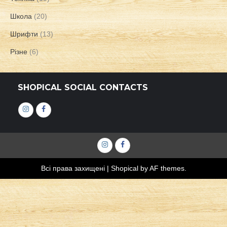
Школа
(20)
Шрифти
(13)
Різне
(6)
SHOPICAL SOCIAL CONTACTS
Інстаграм
Фейсбук
Інстаграм
Фейсбук
Всі права захищені
|
Shopical
by AF themes.