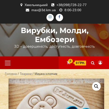
Skip
Хмельницький
+38(098)728-22-77
to
max@3d.km.ua
8:00-23:00
content
ІНСТАГРАМ
ФЕЙСБУК
Вирубки, Молди,
Ембозери
3D – довершеність, доступність, довговічність
Primary
0
0 ГРН.
Menu
Головна
/
Тварини
/ Мишка-хлопчик