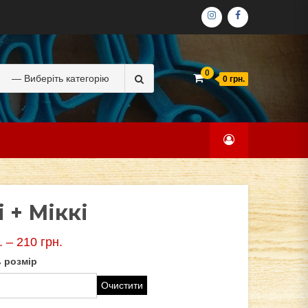
ІНСТАГРАМ
ФЕЙСБУК
Search
0
0 грн.
for:
і + Міккі
.
–
210
грн.
 розмір
Очистити