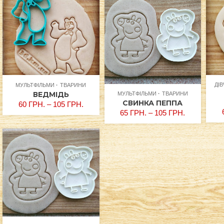
ДІ
МУЛЬТФІЛЬМИ
ТВАРИНИ
ВЕДМІДЬ
МУЛЬТФІЛЬМИ
ТВАРИНИ
СВИНКА ПЕППА
60
ГРН.
–
105
ГРН.
65
ГРН.
–
105
ГРН.