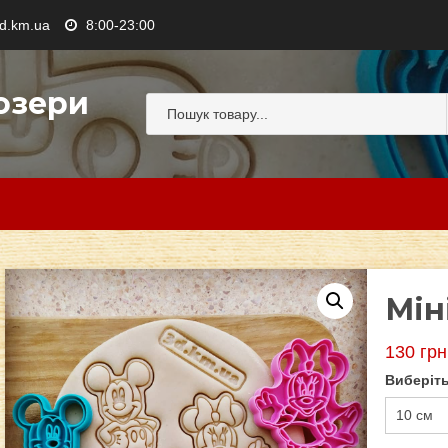
.km.ua
8:00-23:00
озери
Мін
130
грн
Виберіть