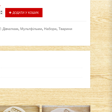
.
ДОДАТИ У КОШИК
ї:
Дівчаткам
,
Мультфільми
,
Набори
,
Тварини