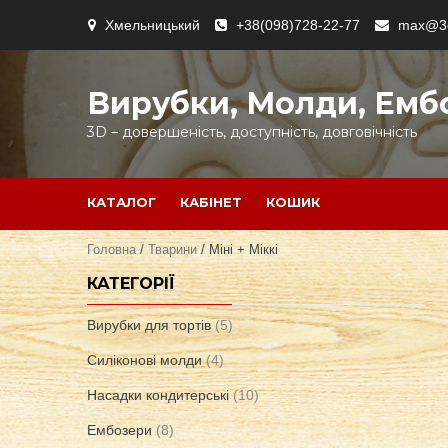
Skip
Хмельницький
+38(098)728-22-77
max@3d
to
content
Вирубки, Молди, Емб
3D – довершеність, доступність, довговічність
КАТАЛОГ
КАБІНЕТ
КОШИК
Головна
/
Тварини
/ Міні + Міккі
КАТЕГОРІЇ
Вирубки для тортів
(5)
Силіконові молди
(4)
Насадки кондитерські
(10)
Ембозери
(8)