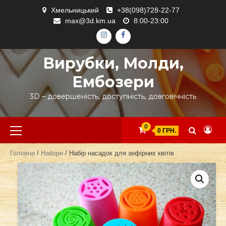
Skip
Хмельницький
+38(098)728-22-77
to
max@3d.km.ua
8:00-23:00
content
ІНСТАГРАМ
ФЕЙСБУК
Вирубки, Молди,
Ембозери
3D – довершеність, доступність, довговічність
Primary
0
0 ГРН.
Menu
Головна
/
Набори
/ Набір насадок для зефірних квітів