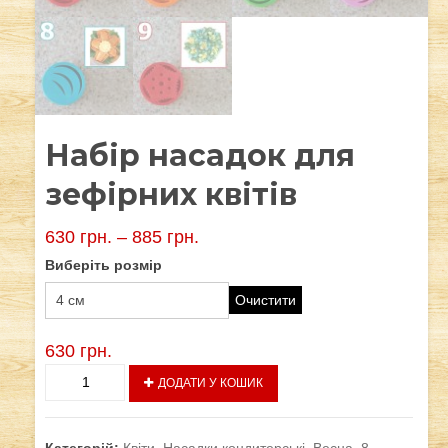
Набір насадок для
зефірних квітів
630
грн.
–
885
грн.
Виберіть розмір
Очистити
630
грн.
Набір
ДОДАТИ У КОШИК
насадок
для
зефірних
Категорій:
Квіти
,
Насадки кондитерські
,
Весна
,
8