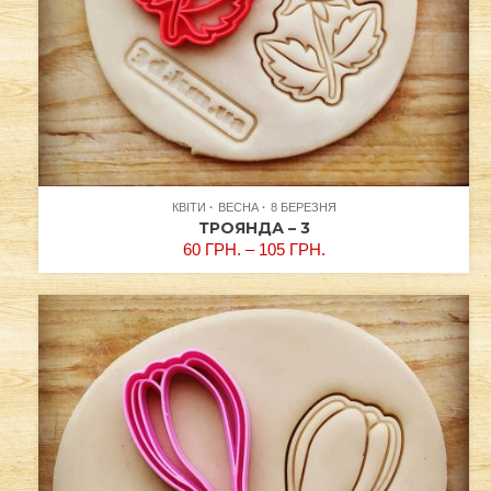
КВІТИ
ВЕСНА
8 БЕРЕЗНЯ
ТРОЯНДА – 3
60
ГРН.
–
105
ГРН.