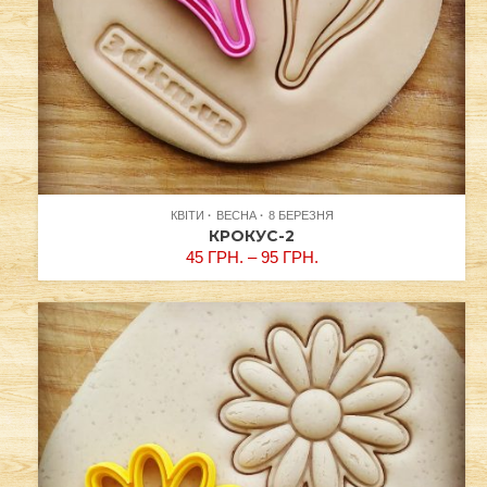
КВІТИ
ВЕСНА
8 БЕРЕЗНЯ
КРОКУС-2
45
ГРН.
–
95
ГРН.