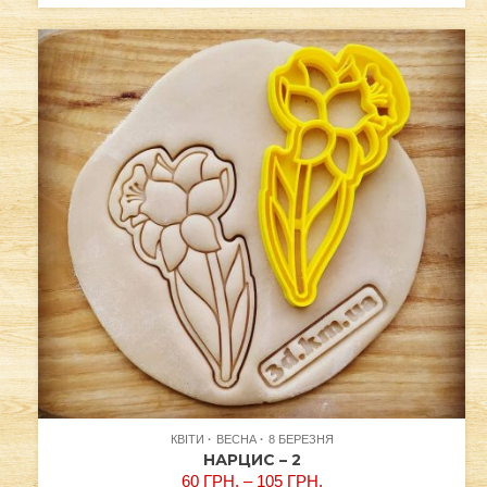
КВІТИ
ВЕСНА
8 БЕРЕЗНЯ
НАРЦИС – 2
60
ГРН.
–
105
ГРН.