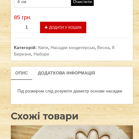
Очистити
85
грн.
Насадка
ДОДАТИ У КОШИК
№4
для
зефірних
Категорій:
Квіти
,
Насадки кондитерські
,
Весна
,
8
квітів
Березня
,
Набори
кількість
ОПИС
ДОДАТКОВА ІНФОРМАЦІЯ
Під розміром слід розуміти діаметр основи насадки
Схожі товари