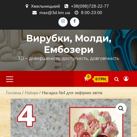
Skip
Хмельницький
+38(098)728-22-77
to
max@3d.km.ua
8:00-23:00
content
ІНСТАГРАМ
ФЕЙСБУК
Вирубки, Молди,
Ембозери
3D – довершеність, доступність, довговічність
Primary
0
0 ГРН.
Menu
Головна
/
Набори
/ Насадка №4 для зефірних квітів