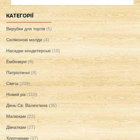
КАТЕГОРІЇ
Вирубки для тортів
(5)
Силіконові молди
(4)
Насадки кондитерські
(10)
Ембозери
(8)
Патріотичні
(8)
Свята
(209)
Новий рік
(110)
День Св. Валентина
(35)
Малюкам
(22)
Дівчаткам
(27)
Хлопчикам
(37)