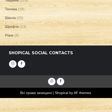
Тварини
(119)
Техніка
(19)
Школа
(20)
Шрифти
(13)
Різне
(6)
SHOPICAL SOCIAL CONTACTS
Інстаграм
Фейсбук
Інстаграм
Фейсбук
Всі права захищені
|
Shopical
by AF themes.