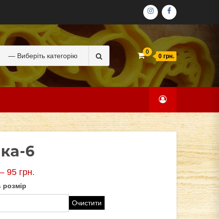
ІНСТАГРАМ
ФЕЙСБУК
Search
0
0 грн.
for:
ка-6
–
95
грн.
 розмір
Очистити