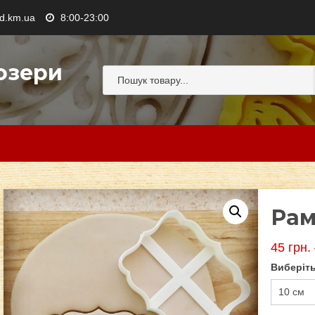
.km.ua
8:00-23:00
озери
Рам
45
грн.
Виберіть