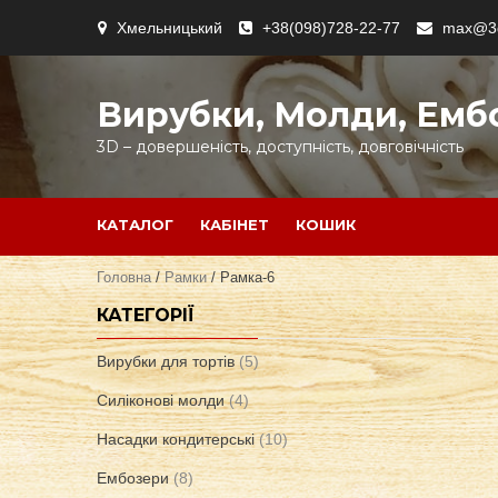
Skip
Хмельницький
+38(098)728-22-77
max@3d
to
content
Вирубки, Молди, Емб
3D – довершеність, доступність, довговічність
КАТАЛОГ
КАБІНЕТ
КОШИК
Головна
/
Рамки
/ Рамка-6
КАТЕГОРІЇ
Вирубки для тортів
(5)
Силіконові молди
(4)
Насадки кондитерські
(10)
Ембозери
(8)