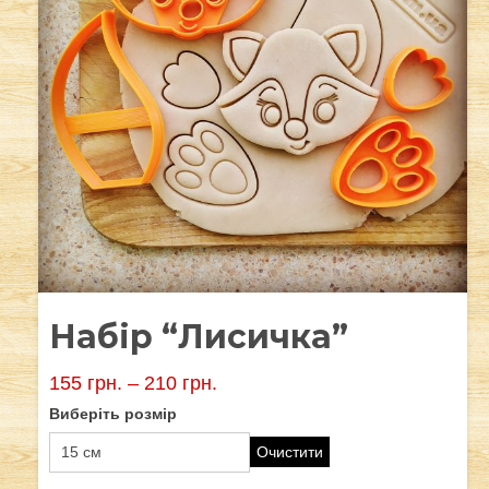
Набір “Лисичка”
155
грн.
–
210
грн.
Виберіть розмір
Очистити