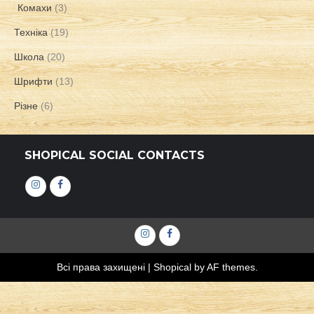
Комахи
(3)
Техніка
(19)
Школа
(20)
Шрифти
(13)
Різне
(6)
SHOPICAL SOCIAL CONTACTS
Інстаграм
Фейсбук
Інстаграм
Фейсбук
Всі права захищені
|
Shopical
by AF themes.