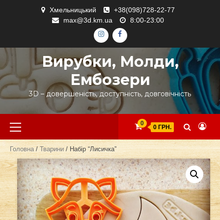
Skip
Хмельницький
+38(098)728-22-77
to
max@3d.km.ua
8:00-23:00
content
ІНСТАГРАМ
ФЕЙСБУК
Вирубки, Молди,
Ембозери
3D – довершеність, доступність, довговічність
Primary
0
0 ГРН.
Menu
Головна
/
Тварини
/ Набір “Лисичка”