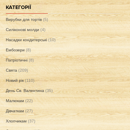
КАТЕГОРІЇ
Вирубки для тортів
(5)
Силіконові молди
(4)
Насадки кондитерські
(10)
Ембозери
(8)
Патріотичні
(8)
Свята
(209)
Новий рік
(110)
День Св. Валентина
(35)
Малюкам
(22)
Дівчаткам
(27)
Хлопчикам
(37)