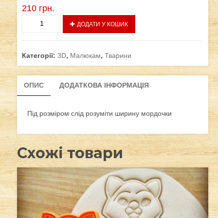
210
грн.
Набір
ДОДАТИ У КОШИК
"Лисичка"
кількість
Категорії:
3D
,
Малюкам
,
Тварини
ОПИС
ДОДАТКОВА ІНФОРМАЦІЯ
Під розміром слід розуміти ширину мордочки
Схожі товари