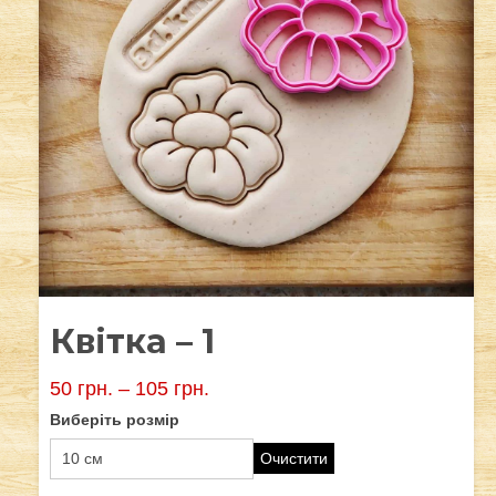
Квітка – 1
50
грн.
–
105
грн.
Виберіть розмір
Очистити