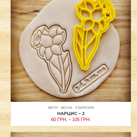
КВІТИ
ВЕСНА
8 БЕРЕЗНЯ
НАРЦИС – 2
60
ГРН.
–
105
ГРН.