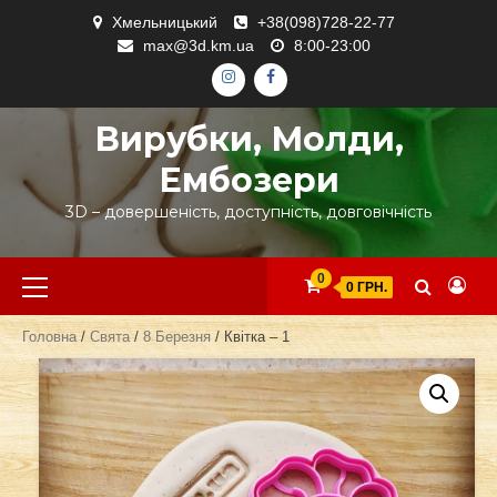
Skip
Хмельницький
+38(098)728-22-77
to
max@3d.km.ua
8:00-23:00
content
ІНСТАГРАМ
ФЕЙСБУК
Вирубки, Молди,
Ембозери
3D – довершеність, доступність, довговічність
Primary
0
0 ГРН.
Menu
Головна
/
Свята
/
8 Березня
/ Квітка – 1