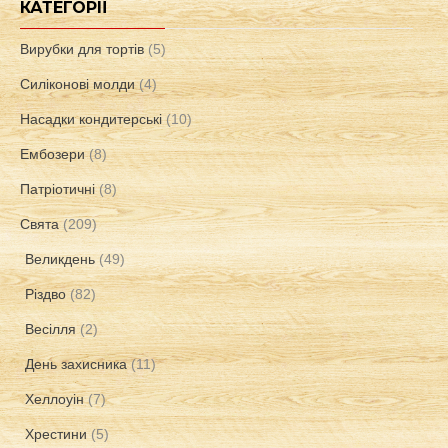
КАТЕГОРІЇ
Вирубки для тортів
(5)
Силіконові молди
(4)
Насадки кондитерські
(10)
Ембозери
(8)
Патріотичні
(8)
Свята
(209)
Великдень
(49)
Різдво
(82)
Весілля
(2)
День захисника
(11)
Хеллоуін
(7)
Хрестини
(5)