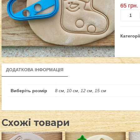
65
грн.
Валянок
зі
Снігови
кількість
Категорі
ДОДАТКОВА ІНФОРМАЦІЯ
Виберіть розмір
8 см, 10 см, 12 см, 15 см
Схожі товари