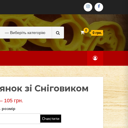
ІНСТАГРАМ
ФЕЙСБУК
Search
0
0 грн.
for:
янок зі Сніговиком
–
105
грн.
 розмір
Очистити