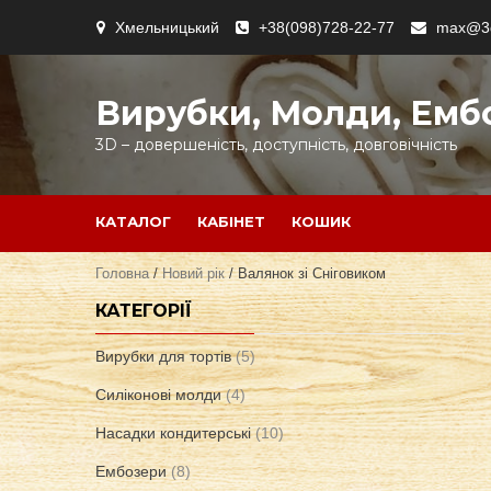
Skip
Хмельницький
+38(098)728-22-77
max@3d
to
content
Вирубки, Молди, Емб
3D – довершеність, доступність, довговічність
КАТАЛОГ
КАБІНЕТ
КОШИК
Головна
/
Новий рік
/ Валянок зі Сніговиком
КАТЕГОРІЇ
Вирубки для тортів
(5)
Силіконові молди
(4)
Насадки кондитерські
(10)
Ембозери
(8)