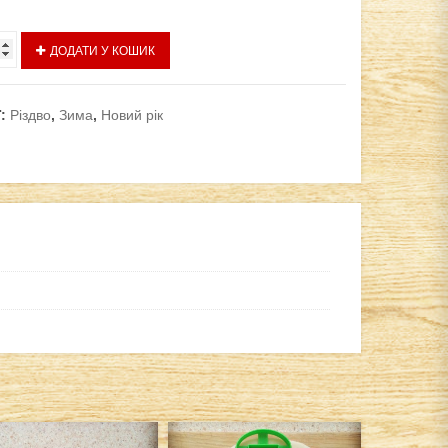
ДОДАТИ У КОШИК
ком
ї:
Різдво
,
Зима
,
Новий рік