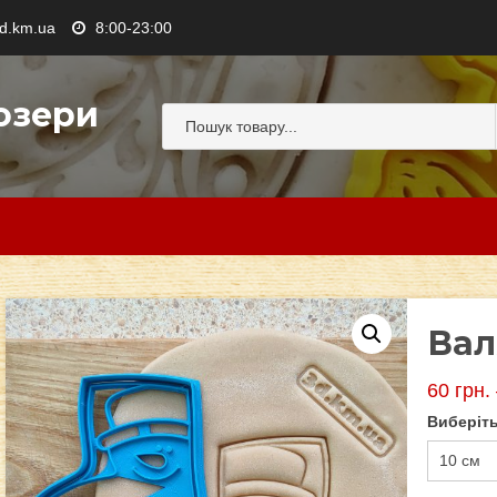
.km.ua
8:00-23:00
озери
Вал
60
грн.
Виберіть