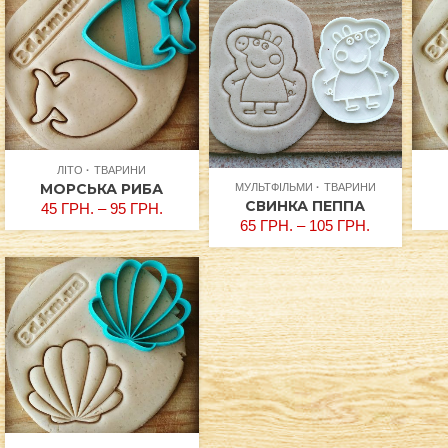
ЛІТО
ТВАРИНИ
МОРСЬКА РИБА
МУЛЬТФІЛЬМИ
ТВАРИНИ
СВИНКА ПЕППА
45
ГРН.
–
95
ГРН.
65
ГРН.
–
105
ГРН.