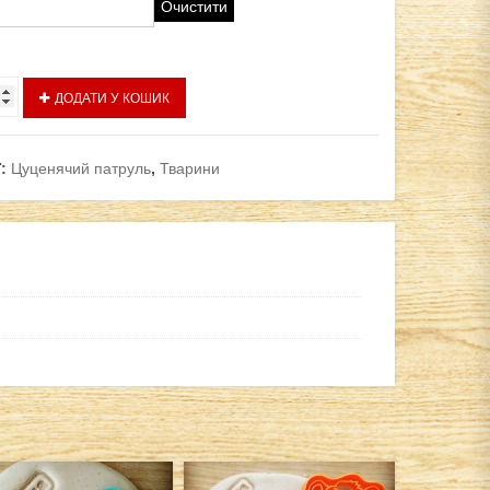
Очистити
ий
ДОДАТИ У КОШИК
ї:
Цуценячий патруль
,
Тварини