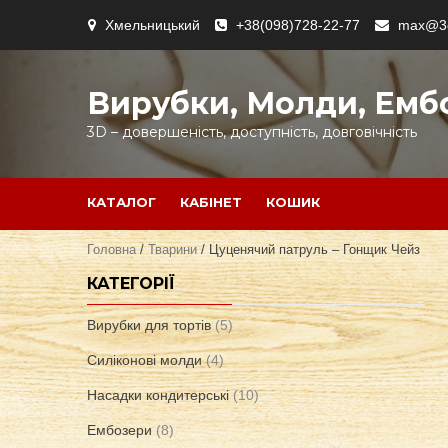
Skip
Хмельницький
+38(098)728-22-77
max@3d
to
content
Вирубки, Молди, Емб
3D – довершеність, доступність, довговічність
КАТАЛОГ
КАБІНЕТ
КОШИК
Головна
/
Тварини
/ Цуценячий патруль – Гонщик Чейз
КАТЕГОРІЇ
Вирубки для тортів
(5)
Силіконові молди
(4)
Насадки кондитерські
(10)
Ембозери
(8)