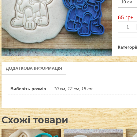
65
грн.
Цуценяч
патруль
-
Гонщик
Категорі
Чейз
кількість
ДОДАТКОВА ІНФОРМАЦІЯ
Виберіть розмір
10 см, 12 см, 15 см
Схожі товари