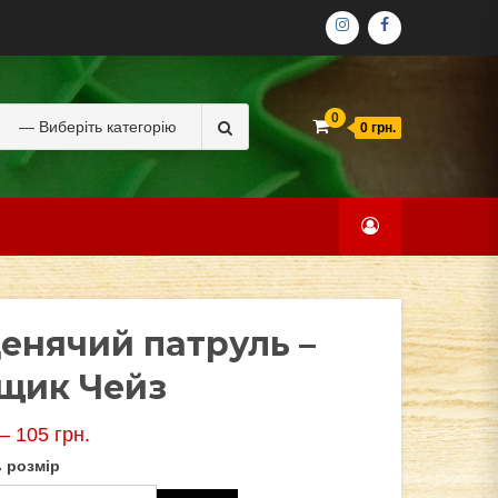
ІНСТАГРАМ
ФЕЙСБУК
Search
0
0 грн.
for:
енячий патруль –
щик Чейз
–
105
грн.
 розмір