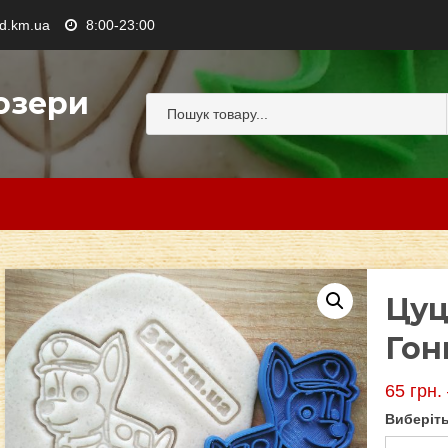
.km.ua
8:00-23:00
озери
Цуц
Гон
65
грн.
Виберіть