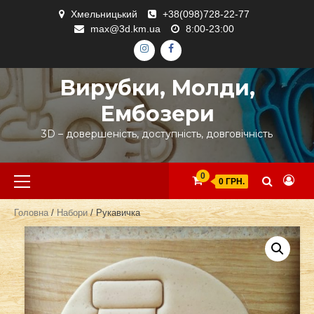
Skip
Хмельницький
+38(098)728-22-77
to
max@3d.km.ua
8:00-23:00
content
ІНСТАГРАМ
ФЕЙСБУК
Вирубки, Молди,
Ембозери
3D – довершеність, доступність, довговічність
Primary
0
0 ГРН.
Menu
Головна
/
Набори
/ Рукавичка