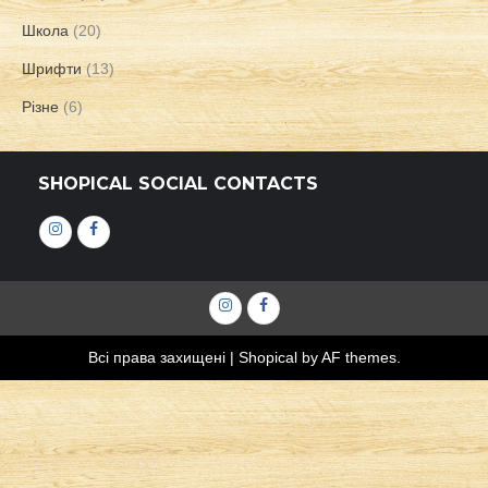
Школа
(20)
Шрифти
(13)
Різне
(6)
SHOPICAL SOCIAL CONTACTS
Інстаграм
Фейсбук
Інстаграм
Фейсбук
Всі права захищені
|
Shopical
by AF themes.