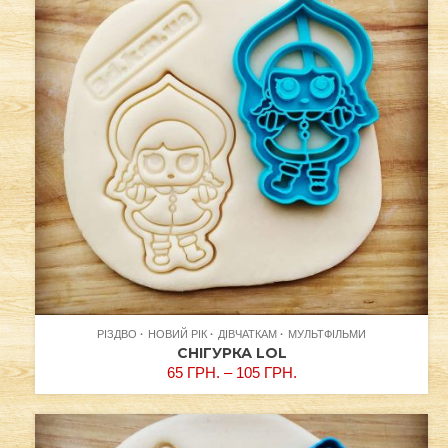
РІЗДВО
НОВИЙ РІК
ДІВЧАТКАМ
МУЛЬТФІЛЬМИ
СНІГУРКА LOL
65
ГРН.
–
105
ГРН.