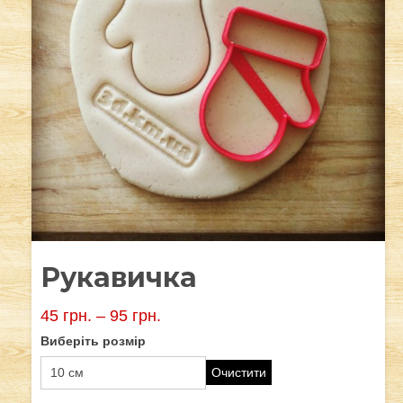
Рукавичка
45
грн.
–
95
грн.
Виберіть розмір
Очистити