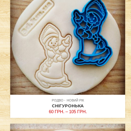
РІЗДВО
НОВИЙ РІК
СНІГУРОНЬКА
60
ГРН.
–
105
ГРН.