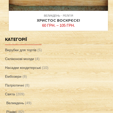
ВЕЛИКДЕНЬ
РЕЛІГІЯ
ХРИСТОС ВОСКРЄСЄ!
60
ГРН.
–
105
ГРН.
КАТЕГОРІЇ
Вирубки для тортів
(5)
Силіконові молди
(4)
Насадки кондитерські
(10)
Ембозери
(8)
Патріотичні
(8)
Свята
(209)
Великдень
(49)
Різдво
(82)