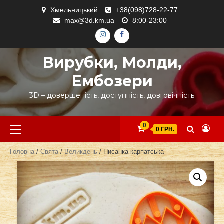
Skip
Хмельницький
+38(098)728-22-77
to
max@3d.km.ua
8:00-23:00
content
ІНСТАГРАМ
ФЕЙСБУК
Вирубки, Молди,
Ембозери
3D – довершеність, доступність, довговічність
Primary
0
0 ГРН.
Menu
Головна
/
Свята
/
Великдень
/ Писанка карпатська