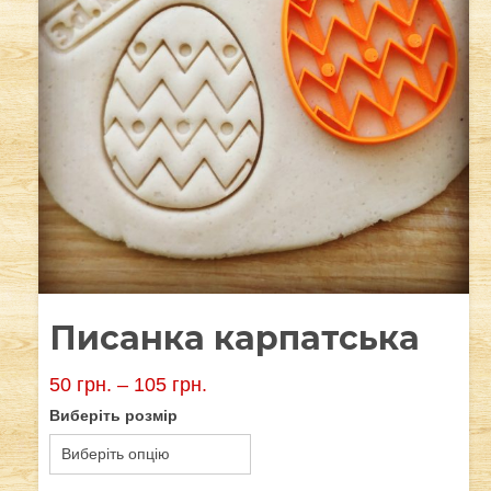
Писанка карпатська
50
грн.
–
105
грн.
Виберіть розмір