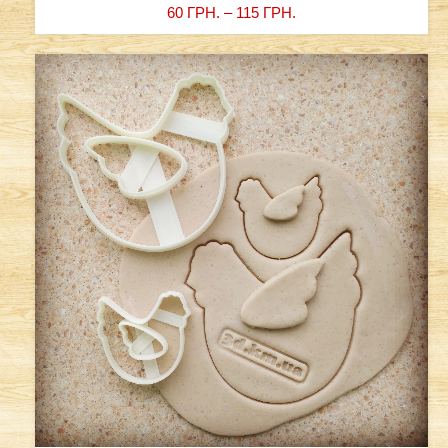
60
ГРН.
–
115
ГРН.