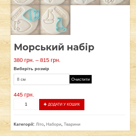
Морський набір
380
грн.
–
815
грн.
Виберіть розмір
Очистити
445
грн.
Морський
ДОДАТИ У КОШИК
набір
кількість
Категорії:
Літо
,
Набори
,
Тварини