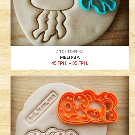
ЛІТО
ТВАРИНИ
МЕДУЗА
45
ГРН.
–
95
ГРН.