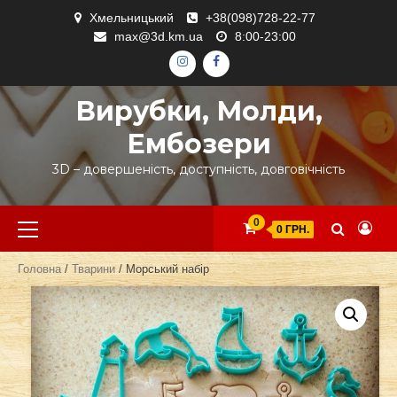
Skip
Хмельницький
+38(098)728-22-77
to
max@3d.km.ua
8:00-23:00
content
ІНСТАГРАМ
ФЕЙСБУК
Вирубки, Молди,
Ембозери
3D – довершеність, доступність, довговічність
Primary
0
0 ГРН.
Menu
Головна
/
Тварини
/ Морський набір