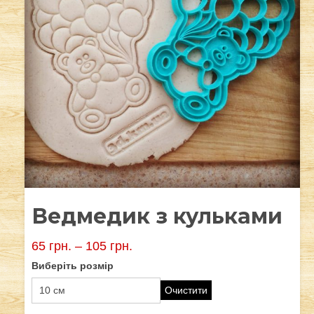
Ведмедик з кульками
65
грн.
–
105
грн.
Виберіть розмір
Очистити