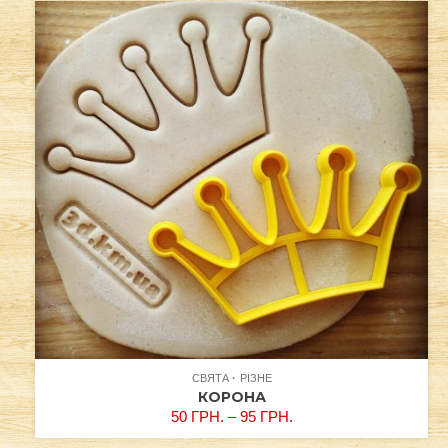
СВЯТА
РІЗНЕ
КОРОНА
50
ГРН.
–
95
ГРН.