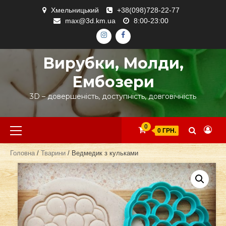
Skip
Хмельницький
+38(098)728-22-77
to
max@3d.km.ua
8:00-23:00
content
ІНСТАГРАМ
ФЕЙСБУК
Вирубки, Молди,
Ембозери
3D – довершеність, доступність, довговічність
Primary
0
0 ГРН.
Menu
Головна
/
Тварини
/ Ведмедик з кульками