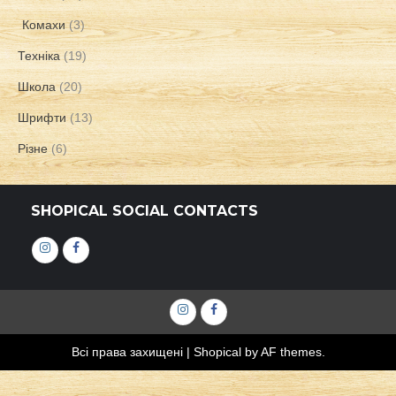
Комахи
(3)
Техніка
(19)
Школа
(20)
Шрифти
(13)
Різне
(6)
SHOPICAL SOCIAL CONTACTS
Інстаграм
Фейсбук
Інстаграм
Фейсбук
Всі права захищені
|
Shopical
by AF themes.