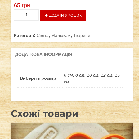
65
грн.
Ведмедик
ДОДАТИ У КОШИК
з
кульками
кількість
Категорії:
Свята
,
Малюкам
,
Тварини
ДОДАТКОВА ІНФОРМАЦІЯ
6 см, 8 см, 10 см, 12 см, 15
Виберіть розмір
см
Схожі товари