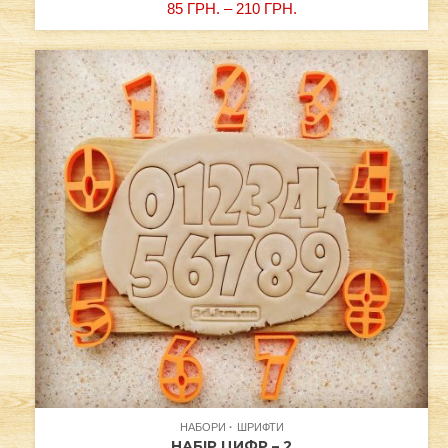
85
ГРН.
–
210
ГРН.
НАБОРИ
ШРИФТИ
НАБІР ЦИФР – 2