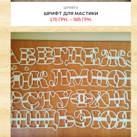
ШРИФТИ
ШРИФТ ДЛЯ МАСТИКИ
170
ГРН.
–
505
ГРН.