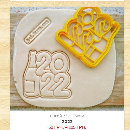
НОВИЙ РІК
ШРИФТИ
2022
50
ГРН.
–
105
ГРН.