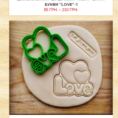
БУКВИ “LOVE”-1
85
ГРН.
–
210
ГРН.