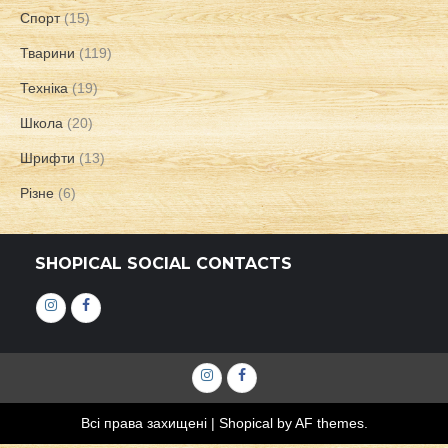
Спорт
(15)
Тварини
(119)
Техніка
(19)
Школа
(20)
Шрифти
(13)
Різне
(6)
SHOPICAL SOCIAL CONTACTS
Інстаграм
Фейсбук
Інстаграм
Фейсбук
Всі права захищені
|
Shopical
by AF themes.