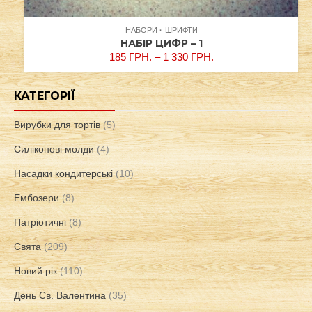
НАБОРИ
ШРИФТИ
НАБІР ЦИФР – 1
185
ГРН.
–
1 330
ГРН.
КАТЕГОРІЇ
Вирубки для тортів
(5)
Силіконові молди
(4)
Насадки кондитерські
(10)
Ембозери
(8)
Патріотичні
(8)
Свята
(209)
Новий рік
(110)
День Св. Валентина
(35)