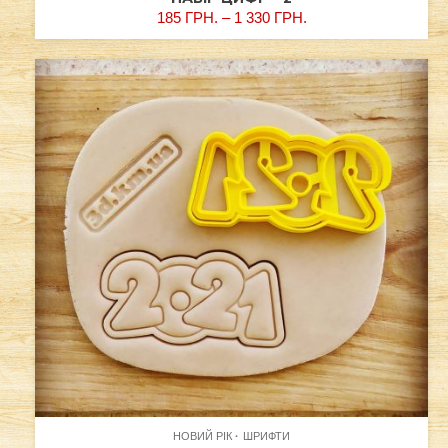
185
ГРН.
–
1 330
ГРН.
НОВИЙ РІК
ШРИФТИ