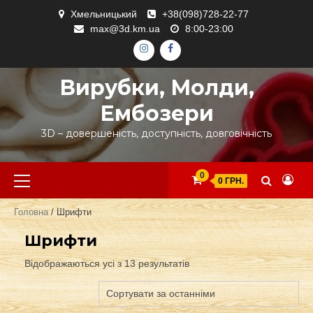
Skip
Хмельницький
+38(098)728-22-77
to
max@3d.km.ua
8:00-23:00
content
ІНСТАГРАМ
ФЕЙСБУК
Вирубки, Молди,
Ембозери
3D – довершеність, доступність, довговічність
Primary
0
0 ГРН.
Menu
Головна
/ Шрифти
Шрифти
Відображаються усі з 13 результатів