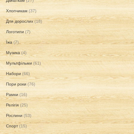
Дівчаткам
(27)
Хлопчикам
(37)
Для дорослих
(18)
Логотипи
(7)
Їжа
(7)
Музика
(4)
Мультфільми
(61)
Набори
(66)
Пори роки
(76)
Рамки
(16)
Релігія
(25)
Рослини
(53)
Спорт
(15)