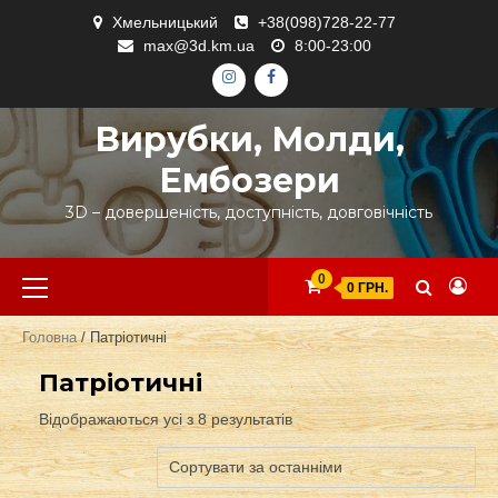
Skip
Хмельницький
+38(098)728-22-77
to
max@3d.km.ua
8:00-23:00
content
ІНСТАГРАМ
ФЕЙСБУК
Вирубки, Молди,
Ембозери
3D – довершеність, доступність, довговічність
Primary
0
0 ГРН.
Menu
Головна
/ Патріотичні
Патріотичні
Відображаються усі з 8 результатів