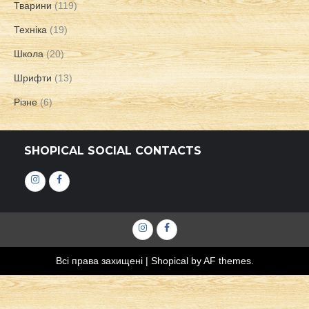
Тварини
(119)
Техніка
(19)
Школа
(20)
Шрифти
(13)
Різне
(6)
SHOPICAL SOCIAL CONTACTS
Інстаграм
Фейсбук
Інстаграм
Фейсбук
Всі права захищені
|
Shopical
by AF themes.