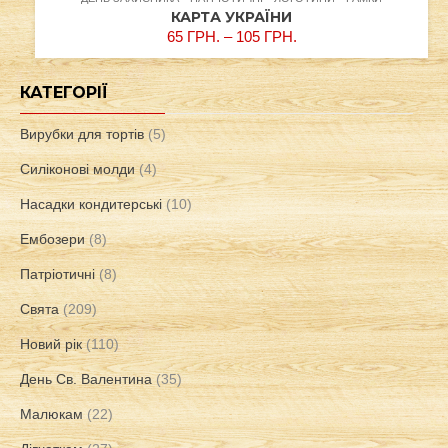
КАРТА УКРАЇНИ
65
ГРН.
–
105
ГРН.
КАТЕГОРІЇ
Вирубки для тортів
(5)
Силіконові молди
(4)
Насадки кондитерські
(10)
Ембозери
(8)
Патріотичні
(8)
Свята
(209)
Новий рік
(110)
День Св. Валентина
(35)
Малюкам
(22)